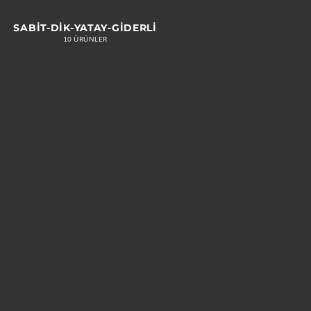
SABIT-DIK-YATAY-GIDERLI
10 ÜRÜNLER