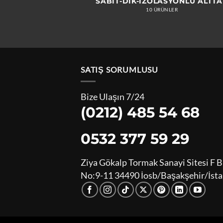
SABIT-DIK-İZOLASYONLU ALTT
10 ÜRÜNLER
SATIŞ SORUMLUSU
Bize Ulaşın 7/24
(0212) 485 54 68
0532 377 59 29
Ziya Gökalp Tormak Sanayi Sitesi F B
No:9-11 34490 İosb/Başakşehir/İst