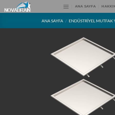
İçeriğe
ANA SAYFA
HAKKI
atla
ANA SAYFA
/
ENDÜSTRIYEL MUTFAK Y