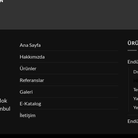
AN
ÜRÜ
Ana Sayfa
Hakkımızda
Endü
Ürünler
Dr
Referanslar
Hi
Te
Galeri
Ya
lok
E-Katalog
Ye
anbul
İletişim
Endü