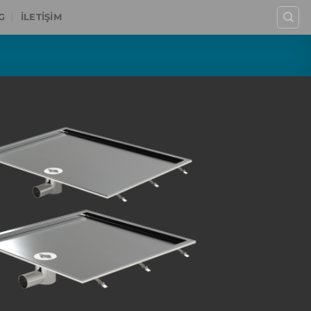
G
İLETIŞIM